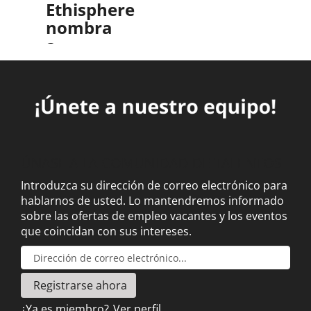
Ethisphere
bienestar
nombra
mental.
a
Southwire
Leer más
como
una de
las
compañías
más
ÚNASE A LA COMUNIDAD DE TALENTOS
éticas
Introduzca su dirección de correo electrónico para
del
hablarnos de usted. Lo mantendremos informado
mundo
sobre las ofertas de empleo vacantes y los eventos
(World’s
que coincidan con sus intereses.
Most
Ethical
Companies®).
Leer más
¿Ya es miembro?
Ver perfil