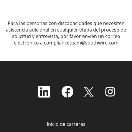
Para las personas con discapacidades que necesiten
asistencia adicional en cualquier etapa del proceso de
solicitud y entrevista, por favor envíen un correo
electrónico a complianceteam@southwire.com
S
S
S
S
e
e
e
e
a
a
a
a
b
b
b
b
r
r
r
r
e
e
e
e
e
e
e
e
n
n
n
n
Inicio de carreras
u
u
u
u
n
n
n
n