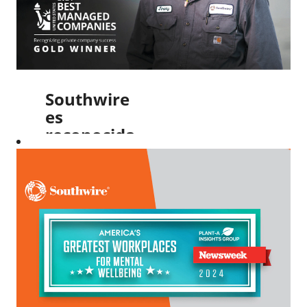
de toda
la
organización.
Leer más
Southwire
es
reconocida
como
una de
las
compañías
mejor
administradas
de EE.
UU. por
quinto