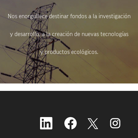
Nos enorgullece destinar fondos a la investigación
y desarrollo, a la creación de nuevas tecnologías
y productos ecológicos.
S
S
S
S
e
e
e
e
a
a
a
a
b
b
b
b
r
r
r