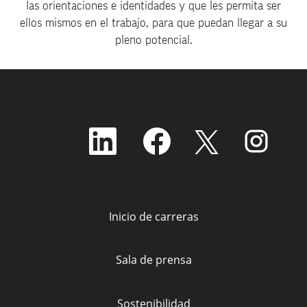
las orientaciones e identidades y que les permita ser
ellos mismos en el trabajo, para que puedan llegar a su
pleno potencial.
S
S
S
S
e
e
e
e
a
a
a
a
b
b
b
b
r
r
r
r
e
e
e
e
e
e
e
e
n
n
n
n
Inicio de carreras
u
u
u
u
n
n
n
n
a
a
a
a
p
p
p
p
Sala de prensa
e
e
e
e
s
s
s
s
t
t
t
t
a
a
a
a
Sostenibilidad
ñ
ñ
ñ